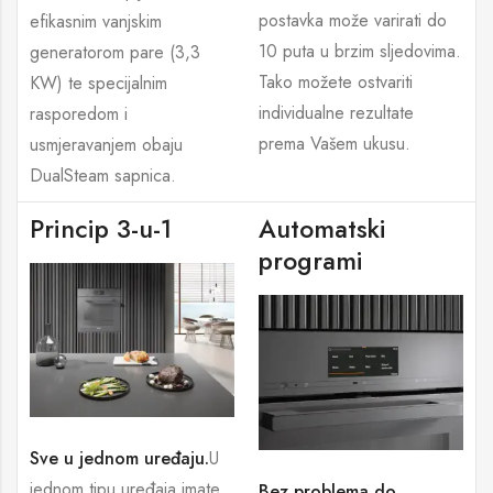
postavka može varirati do
efikasnim vanjskim
10 puta u brzim sljedovima.
generatorom pare (3,3
Tako možete ostvariti
KW) te specijalnim
individualne rezultate
rasporedom i
prema Vašem ukusu.
usmjeravanjem obaju
DualSteam sapnica.
Princip 3-u-1
Automatski
programi
Sve u jednom uređaju.
U
jednom tipu uređaja imate
Bez problema do