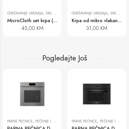
,
,
ODRŽAVANJE UREĐAJA
SREDSTVA ZA ČIŠĆENJE
ODRŽAVANJE UREĐAJA
SREDSTVA ZA ČIŠĆENJE
MicroCloth set krpa (3 vrste)
Krpa od mikro vlakana GP MI X 0011 W
45,00
KM
31,00
KM
Pogledajte Još
,
,
PARNE PEĆNICE
PEČENJE I PRIPREMA NA PARI
PARNE PEĆNICE
PEČENJE I PRIPREMA NA PARI
PARNA PEĆNICA DGC 7860 HCX PRO GRGR
PARNA PEĆNICA DG 2840 OBSW