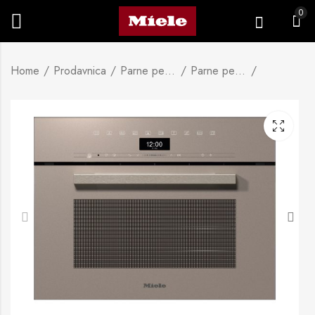
0
Home
Prodavnica
Parne pećnice i pećnice s parom
Parne pećnice