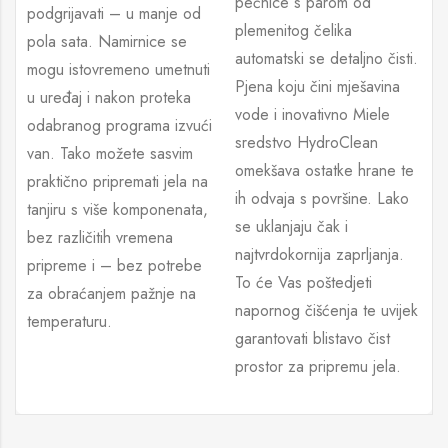
pećnice s parom od
podgrijavati – u manje od
plemenitog čelika
pola sata. Namirnice se
automatski se detaljno čisti.
mogu istovremeno umetnuti
Pjena koju čini mješavina
u uređaj i nakon proteka
vode i inovativno Miele
odabranog programa izvući
sredstvo HydroClean
van. Tako možete sasvim
omekšava ostatke hrane te
praktično pripremati jela na
ih odvaja s površine. Lako
tanjiru s više komponenata,
se uklanjaju čak i
bez različitih vremena
najtvrdokornija zaprljanja.
pripreme i – bez potrebe
To će Vas poštedjeti
za obraćanjem pažnje na
napornog čišćenja te uvijek
temperaturu.
garantovati blistavo čist
prostor za pripremu jela.