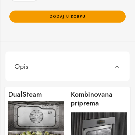
DODAJ U KORPU
Opis
DualSteam
Kombinovana
priprema