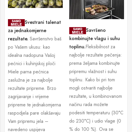
Svestrani talenat
Savršeno
za jednakomjerne
kombinujte vlagu i suhu
rezultate.
Savršenstvo baš
toplinu.
Fleksibilnost za
po Vašem ukusu: kao
najbolje rezultate pečenja:
idealna nadopuna Vašoj
prema željama kombinujte
pećnici i kuhinjskoj ploči
pripremu vlažnost i suhu
Miele parna pećnica
toplinu. Kako bi pri tom
zaslužna je za najbolje
mogli ostvariti najbolje
rezultate pripreme. Brzo
rezultate, u kombinovanom
zagrijavanje i vrijeme
načinu rada možete
pripreme te jednakomjerna
podesiti temperaturu (30°C
raspodjela pare olakšavaju
do 230°C) i udio vlage (0
Vam pripremu jela –
% do 100 %). Ova se
navedeno uspijeva