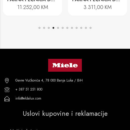
11.252,00
KM
3.311,00
KM
Gavre Vučkovića 4, 78 000 Banja Luka / BiH
+ 387 51 251 800
info@eldalux.com
Uslovi kupovine i reklamacije