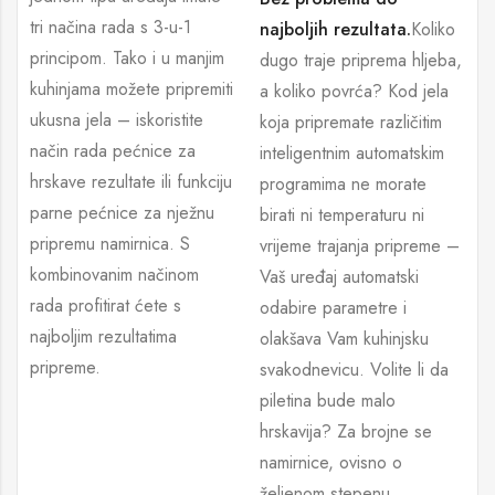
tri načina rada s 3-u-1
najboljih rezultata.
Koliko
principom. Tako i u manjim
dugo traje priprema hljeba,
kuhinjama možete pripremiti
a koliko povrća? Kod jela
ukusna jela – iskoristite
koja pripremate različitim
način rada pećnice za
inteligentnim automatskim
hrskave rezultate ili funkciju
programima ne morate
parne pećnice za nježnu
birati ni temperaturu ni
pripremu namirnica. S
vrijeme trajanja pripreme –
kombinovanim načinom
Vaš uređaj automatski
rada profitirat ćete s
odabire parametre i
najboljim rezultatima
olakšava Vam kuhinjsku
pripreme.
svakodnevicu. Volite li da
piletina bude malo
hrskavija? Za brojne se
namirnice, ovisno o
željenom stepenu