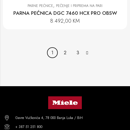
,
PARNE PEĆNICE
PEČENJE I PRIPREMA NA PARI
PARNA PEĆNICA DGC 7460 HCX PRO OBSW
8.492,00
KM
1
2
3
Gavre Vučkovića 4, 78 000 Banja Luka / BiH
+ 387 51 251 800