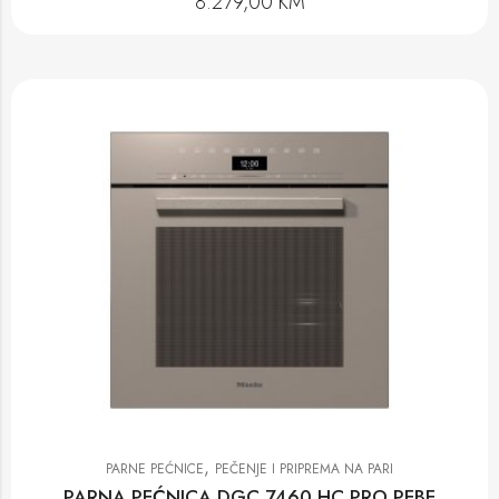
8.279,00
KM
,
PARNE PEĆNICE
PEČENJE I PRIPREMA NA PARI
PARNA PEĆNICA DGC 7460 HC PRO PEBE