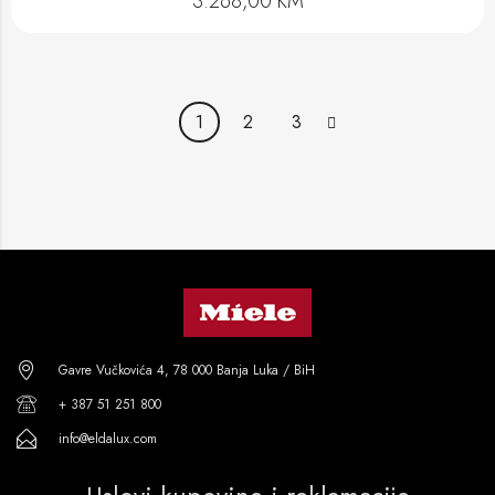
3.268,00
KM
1
2
3
Gavre Vučkovića 4, 78 000 Banja Luka / BiH
+ 387 51 251 800
info@eldalux.com