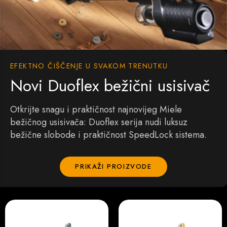
EFEKTNO ČIŠČENJE U SVAKOM TRENUTKU
Novi Duoflex bežični usisivač
Otkrijte snagu i praktičnost najnovijeg Miele
bežičnog usisivača: Duoflex serija nudi luksuz
bežične slobode i praktičnost SpeedLock sistema.
PRIKAŽI PROIZVODE