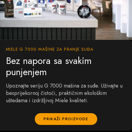
MIELE G 7000 MAŠINE ZA PRANJE SUĐA
Bez napora sa svakim
punjenjem
Upoznajte seriju G 7000 mašina za suđe. Uživajte u
besprijekornoj čistoći, praktičnim ekološkim
uštedama i izdržljivoj Miele kvaliteti.
PRIKAŽI PROIZVODE