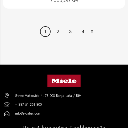
7.068,00
KM
1
2
3
4
Gavre Vučkovića 4, 78 000 Banja Luka / BiH
+ 387 51 251 800
info@eldalux.com