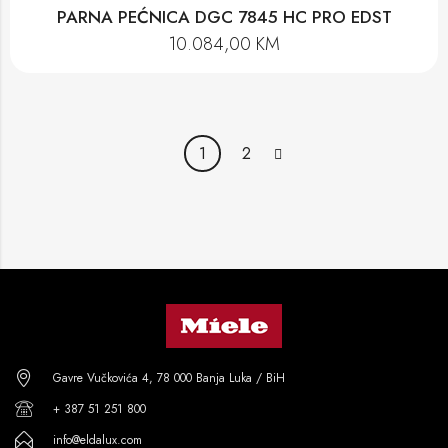
PARNA PEĆNICA DGC 7845 HC PRO EDST
10.084,00
KM
1
2
Gavre Vučkovića 4, 78 000 Banja Luka / BiH
+ 387 51 251 800
info@eldalux.com