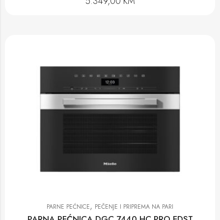
5.349,00
KM
,
PARNE PEĆNICE
PEČENJE I PRIPREMA NA PARI
PARNA PEĆNICA DGC 7440 HC PRO EDST