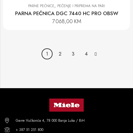
,
PARNE PEĆNICE
PEČENJE I PRIPREMA NA PARI
PARNA PEĆNICA DGC 7440 HC PRO OBSW
7.068,00
KM
1
2
3
4
Gavre Vučkovića 4, 78 000 Banja Luka / BiH
+ 387 51 251 800