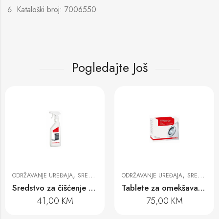
Kataloški broj: 7006550
Pogledajte Još
,
,
ODRŽAVANJE UREĐAJA
SREDSTVA ZA ČIŠĆENJE
ODRŽAVANJE UREĐAJA
SREDSTVA ZA ČIŠĆENJE
Sredstvo za čišćenje rerni 500 ml
Tablete za omekšavanje vode GP WS W 0602 T, 60 komada
41,00
KM
75,00
KM