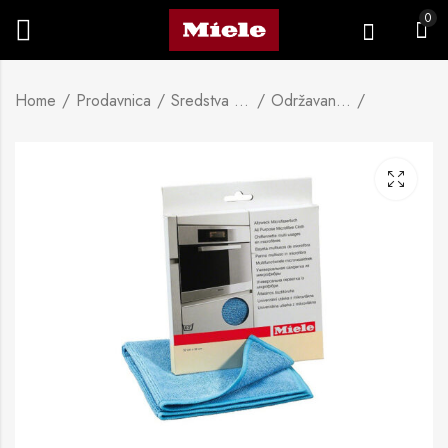
0
Home
Prodavnica
Sredstva za čišćenje
Održavanje uređaja