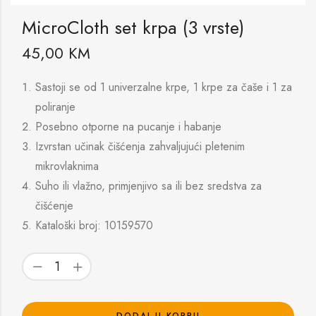
MicroCloth set krpa (3 vrste)
45,00
KM
Sastoji se od 1 univerzalne krpe, 1 krpe za čaše i 1 za
poliranje
Posebno otporne na pucanje i habanje
Izvrstan učinak čišćenja zahvaljujući pletenim
mikrovlaknima
Suho ili vlažno, primjenjivo sa ili bez sredstva za
čišćenje
Kataloški broj: 10159570
DODAJ U KORPU