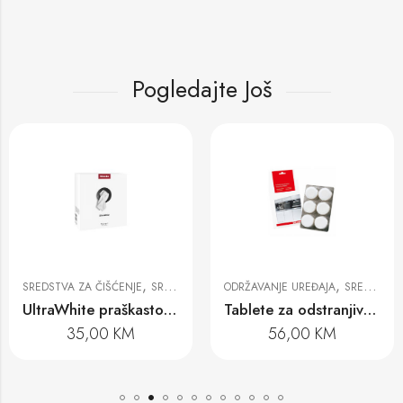
Pogledajte Još
,
,
SREDSTVA ZA ČIŠĆENJE
SREDSTVA ZA PRANJE RUBLJA
ODRŽAVANJE UREĐAJA
SREDSTVA ZA ČIŠĆENJE
UltraWhite praškasto sredstvo za pranje veša
Tablete za odstranjivanje kamenca 6 kom
35,00
KM
56,00
KM