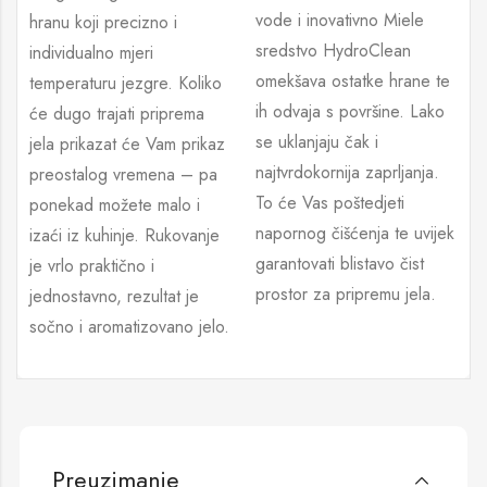
vode i inovativno Miele
hranu koji precizno i
sredstvo HydroClean
individualno mjeri
omekšava ostatke hrane te
temperaturu jezgre. Koliko
ih odvaja s površine. Lako
će dugo trajati priprema
se uklanjaju čak i
jela prikazat će Vam prikaz
najtvrdokornija zaprljanja.
preostalog vremena – pa
To će Vas poštedjeti
ponekad možete malo i
napornog čišćenja te uvijek
izaći iz kuhinje. Rukovanje
garantovati blistavo čist
je vrlo praktično i
prostor za pripremu jela.
jednostavno, rezultat je
sočno i aromatizovano jelo.
Preuzimanje