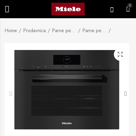
0
Home
Prodavnica
Parne pećnice i pećnice s parom
Parne pećnice