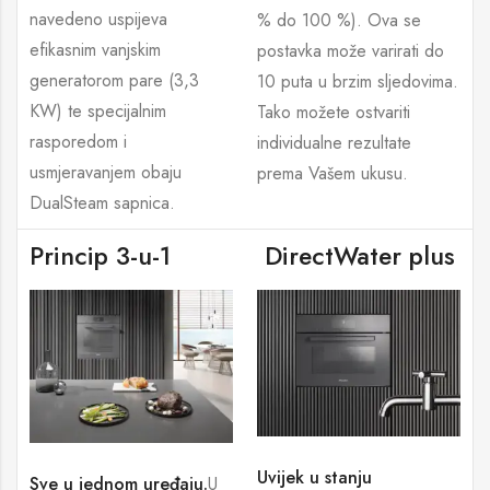
navedeno uspijeva
% do 100 %). Ova se
efikasnim vanjskim
postavka može varirati do
generatorom pare (3,3
10 puta u brzim sljedovima.
KW) te specijalnim
Tako možete ostvariti
rasporedom i
individualne rezultate
usmjeravanjem obaju
prema Vašem ukusu.
DualSteam sapnica.
Princip 3-u-1
DirectWater plus
Uvijek u stanju
Sve u jednom uređaju.
U