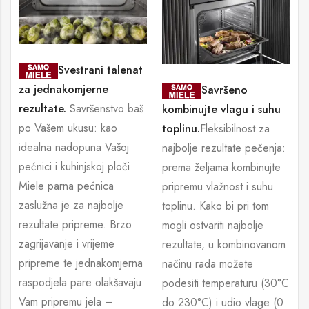
Svestrani talenat
za jednakomjerne
Savršeno
rezultate.
Savršenstvo baš
kombinujte vlagu i suhu
po Vašem ukusu: kao
toplinu.
Fleksibilnost za
idealna nadopuna Vašoj
najbolje rezultate pečenja:
pećnici i kuhinjskoj ploči
prema željama kombinujte
Miele parna pećnica
pripremu vlažnost i suhu
zaslužna je za najbolje
toplinu. Kako bi pri tom
rezultate pripreme. Brzo
mogli ostvariti najbolje
zagrijavanje i vrijeme
rezultate, u kombinovanom
pripreme te jednakomjerna
načinu rada možete
raspodjela pare olakšavaju
podesiti temperaturu (30°C
Vam pripremu jela –
do 230°C) i udio vlage (0