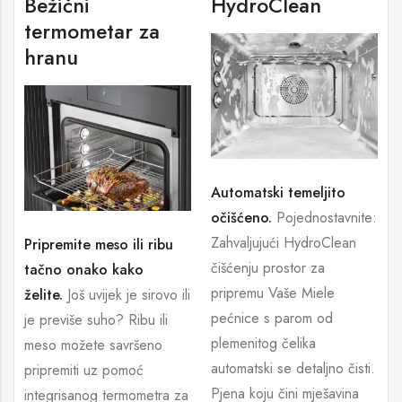
Bežični
HydroClean
termometar za
hranu
Automatski temeljito
očišćeno.
Pojednostavnite:
Zahvaljujući HydroClean
Pripremite meso ili ribu
čišćenju prostor za
tačno onako kako
pripremu Vaše Miele
želite.
Još uvijek je sirovo ili
pećnice s parom od
je previše suho? Ribu ili
plemenitog čelika
meso možete savršeno
automatski se detaljno čisti.
pripremiti uz pomoć
Pjena koju čini mješavina
integrisanog termometra za