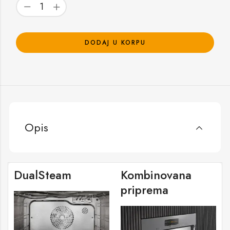
DODAJ U KORPU
Opis
DualSteam
Kombinovana
priprema