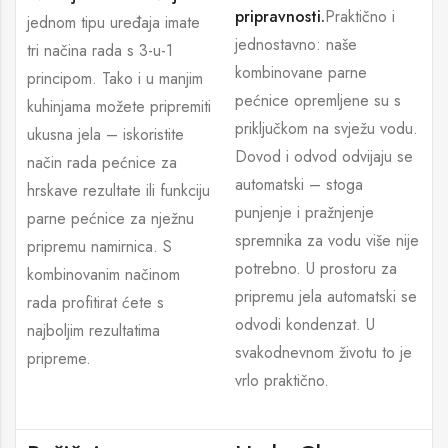
pripravnosti.
Praktično i
jednom tipu uređaja imate
jednostavno: naše
tri načina rada s 3-u-1
kombinovane parne
principom. Tako i u manjim
pećnice opremljene su s
kuhinjama možete pripremiti
priključkom na svježu vodu.
ukusna jela – iskoristite
Dovod i odvod odvijaju se
način rada pećnice za
automatski – stoga
hrskave rezultate ili funkciju
punjenje i pražnjenje
parne pećnice za nježnu
spremnika za vodu više nije
pripremu namirnica. S
potrebno. U prostoru za
kombinovanim načinom
pripremu jela automatski se
rada profitirat ćete s
odvodi kondenzat. U
najboljim rezultatima
svakodnevnom životu to je
pripreme.
vrlo praktično.