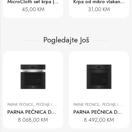
MicroCloth set krpa (3 vrste)
Krpa od mikro vlakana GP MI X 0011 W
45,00
KM
31,00
KM
Pogledajte Još
,
,
PARNE PEĆNICE
PEČENJE I PRIPREMA NA PARI
PARNE PEĆNICE
PEČENJE I PRIPREMA NA PARI
PARNA PEĆNICA DGC 7460 HC PRO EDST
PARNA PEĆNICA DGC 7460 HCX PRO OBSW
8.068,00
KM
8.492,00
KM