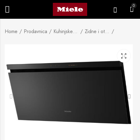
0
Home
Prodavnica
Kuhinjske nape
Zidne i otočne kuhinjske nape