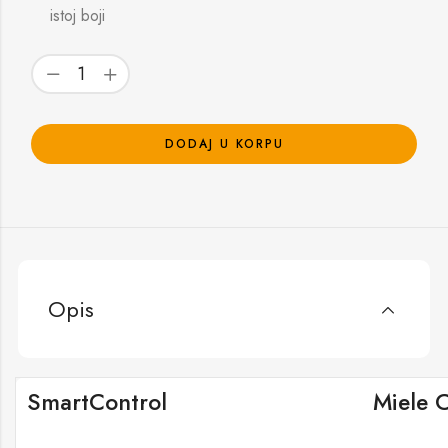
istoj boji
DODAJ U KORPU
Opis
SmartControl
Miele 