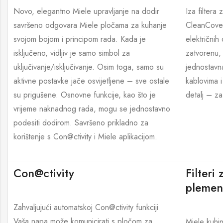
Novo, elegantno Miele upravljanje na dodir
Iza filtera
savršeno odgovara Miele pločama za kuhanje
CleanCover:
svojom bojom i principom rada. Kada je
električnih
isključeno, vidljiv je samo simbol za
zatvorenu,
uključivanje/isključivanje. Osim toga, samo su
jednostavna
aktivne postavke jače osvijetljene – sve ostale
kablovima i
su prigušene. Osnovne funkcije, kao što je
detalj – za
vrijeme naknadnog rada, mogu se jednostavno
podesiti dodirom. Savršeno prikladno za
korištenje s Con@ctivity i Miele aplikacijom.
Con@ctivity
Filteri
plemeni
Zahvaljujući automatskoj Con@ctivity funkciji
Vaša napa može komunicirati s pločom za
Miele kuhi