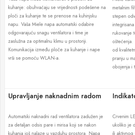
kuhanje: obuhvaćaju se vrijednosti podešene na
metalnim fi
ploči za kuhanje te se prenose na kuhinjsku
stepen odva
napu. Vaša Miele napa automatski odabire
integrisana
odgovarajuću snagu ventilatora i time je
rukovanje t
zaslužna za optimalnu klimu u prostoriji.
oštećenja. 
Komunikacija između ploče za kuhanje i nape
od kvalitet
vrši se pomoću WLAN-a.
pranju u ma
obojenja i 
Upravljanje naknadnim radom
Indikat
Automatski naknadni rad ventilatora zadužen je
Crvenim LED
za detaljan odsis pare i mirisa koji se nakon
ukoliko je 
kuhanja još nalaze u vazduhu prostora. Napa
ili aktivno