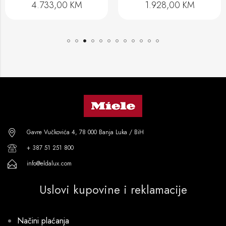
1.928,00
KM
1.604,00
KM
Gavre Vučkovića 4, 78 000 Banja Luka / BiH
+ 387 51 251 800
info@eldalux.com
Uslovi kupovine i reklamacije
Načini plaćanja