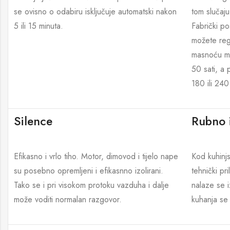
se ovisno o odabiru isključuje automatski nakon
tom slučaju 
5 ili 15 minuta.
Fabrički pos
možete regu
masnoću mo
50 sati, a 
180 ili 240 
Silence
Rubno 
Efikasno i vrlo tiho. Motor, dimovod i tijelo nape
Kod kuhinjs
su posebno opremljeni i efikasnno izolirani.
tehnički pr
Tako se i pri visokom protoku vazduha i dalje
nalaze se 
može voditi normalan razgovor.
kuhanja se 