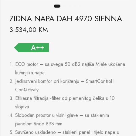
ZIDNA NAPA DAH 4970 SIENNA
3.534,00
KM
A++
ECO motor – sa svega 50 dB2 najtiša Miele ukošena
kuhinjska napa
Jedinstveni komfor pri korištenju – SmartControl i
Con@ctivity
Efikasna filtracija -filter od plemenitog čelika s 10
slojeva
Slobodan prostor u visini glave – sa staklenim
panelom širine 898 mm
Savršeno usklađeno – stakleni panel i tijelo nape u