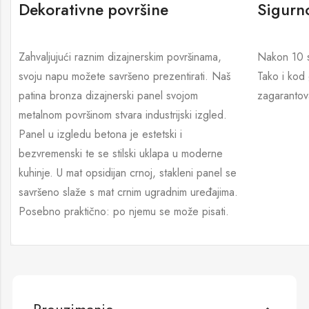
Dekorativne površine
Sigurno
Zahvaljujući raznim dizajnerskim površinama,
Nakon 10 sa
svoju napu možete savršeno prezentirati. Naš
Tako i kod 
patina bronza dizajnerski panel svojom
zagarantov
metalnom površinom stvara industrijski izgled.
Panel u izgledu betona je estetski i
bezvremenski te se stilski uklapa u moderne
kuhinje. U mat opsidijan crnoj, stakleni panel se
savršeno slaže s mat crnim ugradnim uređajima.
Posebno praktično: po njemu se može pisati.