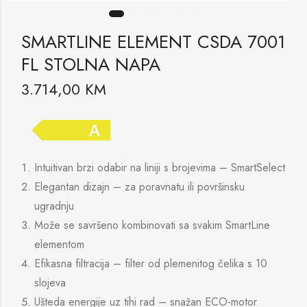
SMARTLINE ELEMENT CSDA 7001
FL STOLNA NAPA
3.714,00
KM
A
Intuitivan brzi odabir na liniji s brojevima – SmartSelect
Elegantan dizajn – za poravnatu ili površinsku
ugradnju
Može se savršeno kombinovati sa svakim SmartLine
elementom
Efikasna filtracija – filter od plemenitog čelika s 10
slojeva
Ušteda energije uz tihi rad – snažan ECO-motor