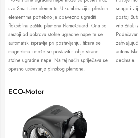
sve SmartLine elemente. U kombinaciji s plinskim
snage i vr
elementima potrebno je obavezno ugraditi
postoji žut
fleksibilnu zaštitu plamena FlameGuard. Ona se
vrlo čitak 
sastoji od pokrova stolne ugradne nape te se
Podešavanj
automatski ispravlja pri postavljanju, fiksira se
zahvaljuju
magnetima i može se postaviti s obje strane
automatskom
stolne ugradne nape. Na taj način spriječava se
decimale.
opasno usisavanje plinskog plamena.
ECO-Motor