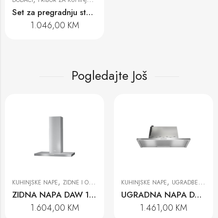
Set za pregradnju stolnih napa DUU 1000-2
1.046,00
KM
Pogledajte Još
,
,
INJSKE NAPE
ZIDNE I OTOČNE KUHINJSKE NAPE
KUHINJSKE NAPE
UGRADBENE KUHINJSKE NAPE
KUH
ZIDNA NAPA DAW 1920 ACTIVE
UGRADNA NAPA DAS 2920
1.604,00
KM
1.461,00
KM