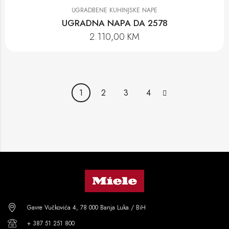
UGRADBENE KUHINJSKE NAPE
UGRADNA NAPA DA 2578
2.110,00
KM
1
2
3
4
Gavre Vučkovića 4, 78 000 Banja Luka / BiH
+ 387 51 251 800