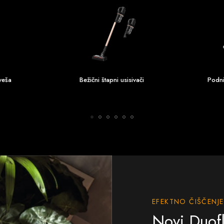
veša
Bežični štapni usisivači
Podni
EFEKTNO ČIŠČENJ
Novi Duofl