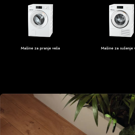
Mašine za pranje veša
Mašine za sušenje 