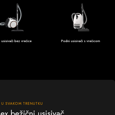
 usisivači bez vrećice
Podni usisivači s vrećicom
E U SVAKOM TRENUTKU
ex bežični usisivač