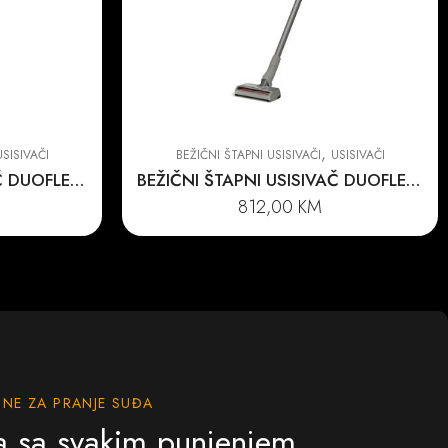
,
USISIVAČI
BEŽIČNI ŠTAPNI USISIVAČI
USISIVAČI
BEŽIČNI ŠTAPNI USISIVAČ DUOFLEX HX1 EXTRA
BEŽIČNI ŠTAPNI USISIVAČ DUOFLEX HX1 CARCARE
812,00
KM
INE ZA PRANJE SUĐA
a sa svakim punjenjem