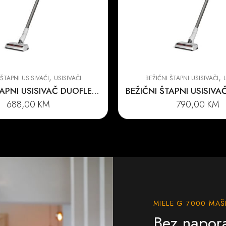
,
,
ŠTAPNI USISIVAČI
USISIVAČI
BEŽIČNI ŠTAPNI USISIVAČI
BEŽIČNI ŠTAPNI USISIVAČ DUOFLEX HX1
688,00
KM
790,00
KM
MIELE G 7000 MAŠ
Bez napor