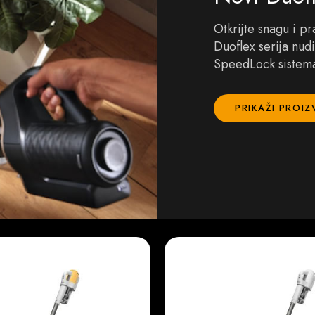
Otkrijte snagu i p
Duoflex serija nud
SpeedLock sistem
PRIKAŽI PROI