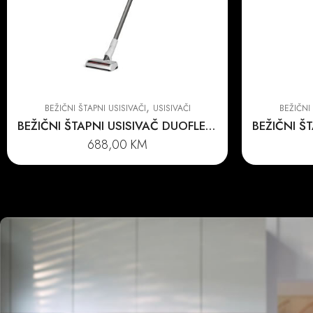
,
BEŽIČNI ŠTAPNI USISIVAČI
USISIVAČI
BEŽIČNI 
BEŽIČNI ŠTAPNI USISIVAČ DUOFLEX HX1
688,00
KM