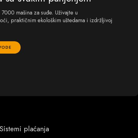
 7000 mašina za suđe. Uživajte u
toći, praktičnim ekološkim uštedama i izdržljivoj
ZVODE
Sistemi plaćanja