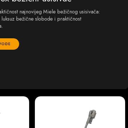
raktičnost najnovijeg Miele bežičnog usisivača:
i luksuz bežične slobode i praktičnost
a.
ZVODE