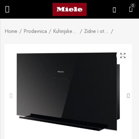
0
Home
Prodavnica
Kuhinjske nape
Zidne i otočne kuhinjske nape