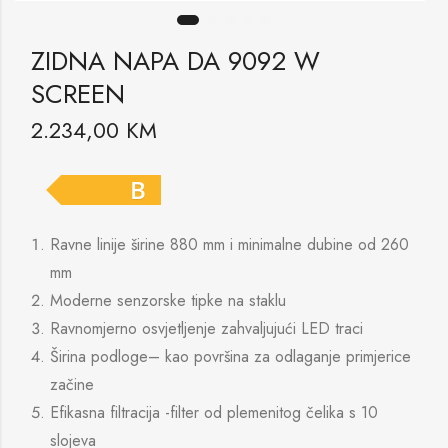
ZIDNA NAPA DA 9092 W
SCREEN
2.234,00
KM
B
Ravne linije širine 880 mm i minimalne dubine od 260
mm
Moderne senzorske tipke na staklu
Ravnomjerno osvjetljenje zahvaljujući LED traci
Širina podloge– kao površina za odlaganje primjerice
začine
Efikasna filtracija -filter od plemenitog čelika s 10
slojeva