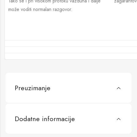
Tako se i pri visokom protoku vazduha i dalje
zagarantov
može voditi normalan razgovor.
Preuzimanje
Dodatne informacije