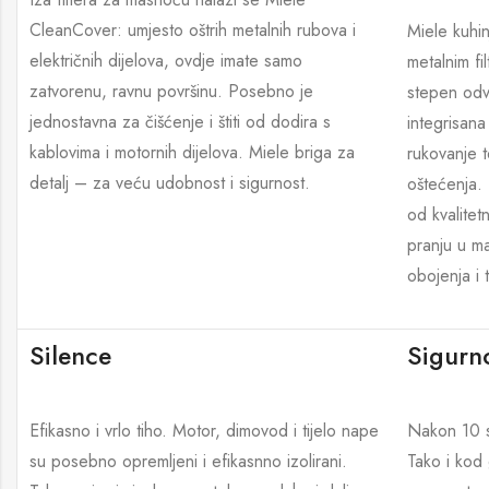
CleanCover: umjesto oštrih metalnih rubova i
Miele kuhi
električnih dijelova, ovdje imate samo
metalnim fi
zatvorenu, ravnu površinu. Posebno je
stepen odva
jednostavna za čišćenje i štiti od dodira s
integrisana
kablovima i motornih dijelova. Miele briga za
rukovanje t
detalj – za veću udobnost i sigurnost.
oštećenja. 
od kvalitet
pranju u ma
obojenja i 
Silence
Sigurno
Efikasno i vrlo tiho. Motor, dimovod i tijelo nape
Nakon 10 sa
su posebno opremljeni i efikasnno izolirani.
Tako i kod 