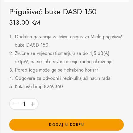
Prigušivač buke DASD 150
313,00
KM
Dodatna garancija za tišinu osigurava Miele prigušivač
buke DASD 150
Zvučne se vrijednosti smanjuju za do 4,5 dB(A)
re1pW, pa se tako stvara mirnije radno okruženje
Pored toga može ga se fleksibilno koristiti
Odgovara za odvodni i recirkulirajući način rada
Kataloški broj: 8269360
DODAJ U KORPU