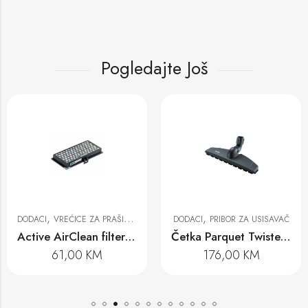
Pogledajte Još
,
,
ACI
VREĆICE ZA PRAŠINU I FILTERI
DODACI
PRIBOR ZA USISAVAČ
DOD
Active AirClean filter SF AA 30
Četka Parquet Twister XL SBB 400-3
61,00
KM
176,00
KM