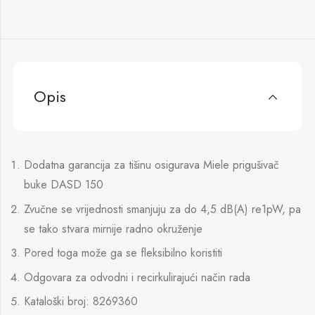
Opis
Dodatna garancija za tišinu osigurava Miele prigušivač
buke DASD 150
Zvučne se vrijednosti smanjuju za do 4,5 dB(A) re1pW, pa
se tako stvara mirnije radno okruženje
Pored toga može ga se fleksibilno koristiti
Odgovara za odvodni i recirkulirajući način rada
Kataloški broj: 8269360