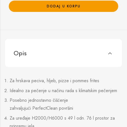
DODAJ U KORPU
Opis
Za hrskava peciva, hljeb, pizze i pommes frites
Idealno za pečenje u načinu rada s klimatskim pečenjem
Posebno jednostavno čišćenje
zahvaljujući PerfectClean površini
Za uređaje H2000/H6000 s 49 l odn. 76 l prostor za
pripremu jela