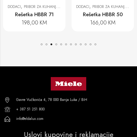
,
,
DODACI
PRIBOR ZA KUHANJE, PEČENJE I PRIPREMU NA PARI
DODACI
PRIBOR ZA KUHANJE, PEČENJE I PRIPREMU NA PARI
Rešetka HBBR 71
Rešetka HBBR 50
198,00
KM
166,00
KM
Gavre Vučkovića 4, 78 000 Banja Luka / BiH
+ 387 51 251 800
info@eldalux.com
Uslovi kupovine i reklamacije