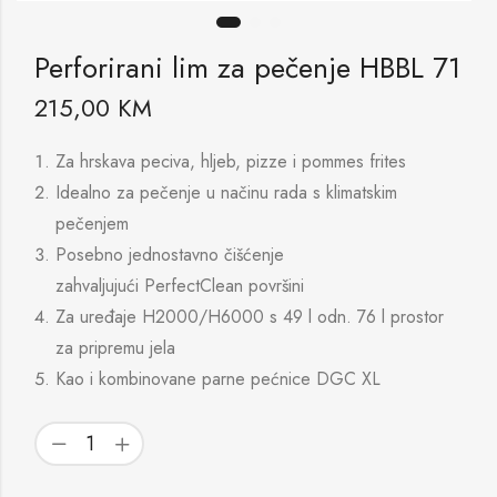
Perforirani lim za pečenje HBBL 71
215,00
KM
Za hrskava peciva, hljeb, pizze i pommes frites
Idealno za pečenje u načinu rada s klimatskim
pečenjem
Posebno jednostavno čišćenje
zahvaljujući PerfectClean površini
Za uređaje H2000/H6000 s 49 l odn. 76 l prostor
za pripremu jela
Kao i kombinovane parne pećnice DGC XL