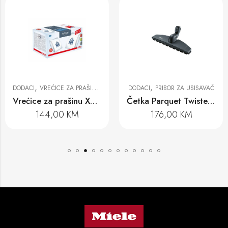
,
,
DODACI
VREĆICE ZA PRAŠINU I FILTERI
DODACI
PRIBOR ZA USISAVAČ
Vrećice za prašinu XXL GN 3D
Četka Parquet Twister XL SBB 400-3
144,00
KM
176,00
KM