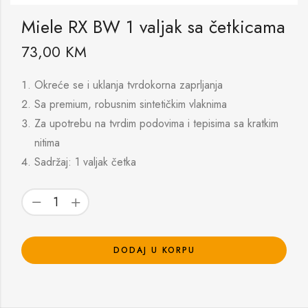
Miele RX BW 1 valjak sa četkicama
73,00
KM
Okreće se i uklanja tvrdokorna zaprljanja
Sa premium, robusnim sintetičkim vlaknima
Za upotrebu na tvrdim podovima i tepisima sa kratkim
nitima
Sadržaj: 1 valjak četka
DODAJ U KORPU