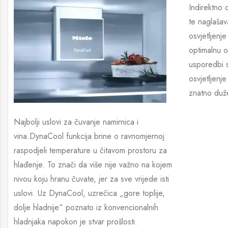
Indirektno 
te naglašav
osvjetljenj
optimalnu os
usporedbi s
osvjetljenj
znatno duž
Najbolji uslovi za čuvanje namirnica i
vina.DynaCool funkcija brine o ravnomjernoj
raspodjeli temperature u čitavom prostoru za
hlađenje. To znači da više nije važno na kojem
nivou koju hranu čuvate, jer za sve vrijede isti
uslovi. Uz DynaCool, uzrečica „gore toplije,
dolje hladnije“ poznato iz konvencionalnih
hladnjaka napokon je stvar prošlosti.