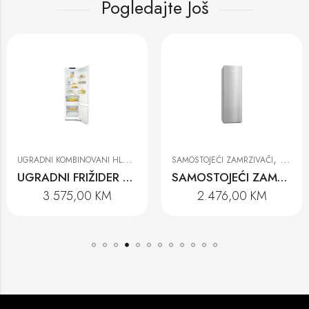
Pogledajte Još
U
GRADNI KOMBINOVANI HLADNJACI
,
,
UREĐAJI ZA HLAĐENJE I ZAMRZAVANJE
SAMOSTOJEĆI ZAMRZIVAČI
UREĐAJ
UGRADNI FRIŽIDER SA ZAMRZIVAČEM KF 7731 D
SAMOSTOJEĆI ZAMRZIVAČ FNS 4382 D
3.575,00
KM
2.476,00
KM