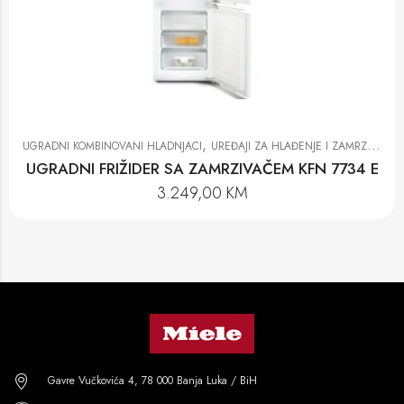
,
UGRADNI KOMBINOVANI HLADNJACI
UREĐAJI ZA HLAĐENJE I ZAMRZAVANJE
UGRADNI FRIŽIDER SA ZAMRZIVAČEM KFN 7734 E
3.249,00
KM
Gavre Vučkovića 4, 78 000 Banja Luka / BiH