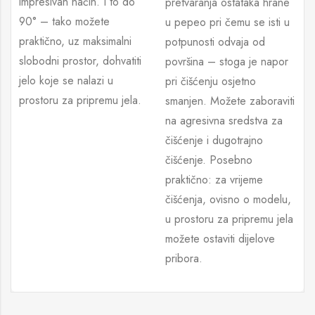
impresivan način. I to do
pretvaranja ostataka hrane
90° – tako možete
u pepeo pri čemu se isti u
praktično, uz maksimalni
potpunosti odvaja od
slobodni prostor, dohvatiti
površina – stoga je napor
jelo koje se nalazi u
pri čišćenju osjetno
prostoru za pripremu jela.
smanjen. Možete zaboraviti
na agresivna sredstva za
čišćenje i dugotrajno
čišćenje. Posebno
praktično: za vrijeme
čišćenja, ovisno o modelu,
u prostoru za pripremu jela
možete ostaviti dijelove
pribora.