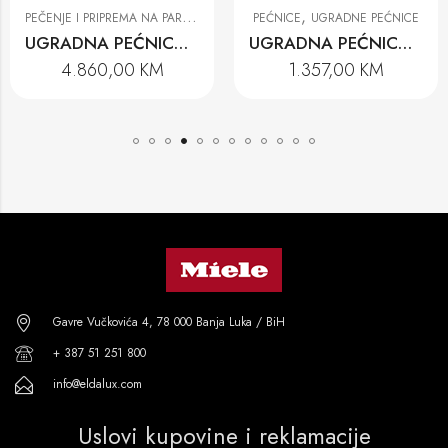
P
EČENJE I PRIPREMA NA PARI
,
,
ICE
PEĆNICE
PEĆNICE
UGRADNE PEĆNICE
UGRADNA PEĆNICA H 7262 BP OBSW
UGRADNA PEĆNICA H 2455 E ACTIVE
4.860,00
KM
1.357,00
KM
Gavre Vučkovića 4, 78 000 Banja Luka / BiH
+ 387 51 251 800
info@eldalux.com
Uslovi kupovine i reklamacije