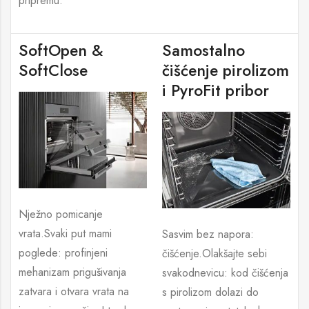
pripremu.
SoftOpen &
Samostalno
SoftClose
čišćenje pirolizom
i PyroFit pribor
Nježno pomicanje
vrata.Svaki put mami
Sasvim bez napora:
poglede: profinjeni
čišćenje.Olakšajte sebi
mehanizam prigušivanja
svakodnevicu: kod čišćenja
zatvara i otvara vrata na
s pirolizom dolazi do