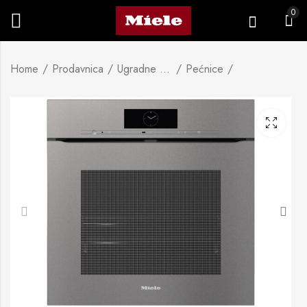
0
Home
Prodavnica
Ugradne pećnice
Pećnice