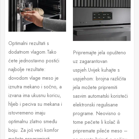
Optimalni rezultati s
dodatnom vlagom.
Tako
Pripremajte jela opušteno
ćete jednostavno postići
uz zagarantovan
najbolje rezultate:
uspjeh.Uvijek kuhajte s
dovodom vlage meso je
uspjehom: brojna različita
iznutra mekano i sočno, a
jela možete pripremiti
izvana ima ukusnu koricu,
sasvim automatski koristeći
hljeb i peciva su mekana i
elektronski regulisane
istovremeno imaju
programe. Neovisno o
optimalnu zlatno smeđu
tome pečete li kolač ili
boju. Za još veći komfor
pripremate pileće meso –
možete programirati