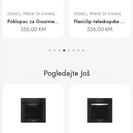
,
,
DODACI
PRIBOR ZA KUHANJE, PEČENJE I PRIPREMU NA PARI
DODACI
PRIBOR ZA KUHANJE, PEČENJE I PRIPREMU NA PARI
Poklopac za Gourmet pekač HBD 60-35
Flexiclip teleskopske vodilice HFC 72
356,00
KM
536,00
KM
Pogledajte Još