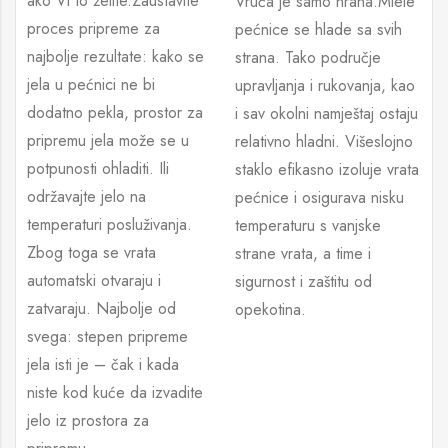
ako Vi to želite.Zaustavite
Vruća je samo hrana.Miele
proces pripreme za
pećnice se hlade sa svih
najbolje rezultate: kako se
strana. Tako područje
jela u pećnici ne bi
upravljanja i rukovanja, kao
dodatno pekla, prostor za
i sav okolni namještaj ostaju
pripremu jela može se u
relativno hladni. Višeslojno
potpunosti ohladiti. Ili
staklo efikasno izoluje vrata
održavajte jelo na
pećnice i osigurava nisku
temperaturi posluživanja.
temperaturu s vanjske
Zbog toga se vrata
strane vrata, a time i
automatski otvaraju i
sigurnost i zaštitu od
zatvaraju. Najbolje od
opekotina.
svega: stepen pripreme
jela isti je – čak i kada
niste kod kuće da izvadite
jelo iz prostora za