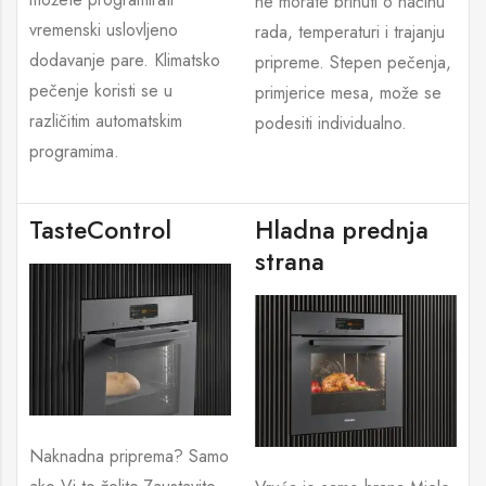
ne morate brinuti o načinu
vremenski uslovljeno
rada, temperaturi i trajanju
dodavanje pare. Klimatsko
pripreme. Stepen pečenja,
pečenje koristi se u
primjerice mesa, može se
različitim automatskim
podesiti individualno.
programima.
TasteControl
Hladna prednja
strana
Naknadna priprema? Samo