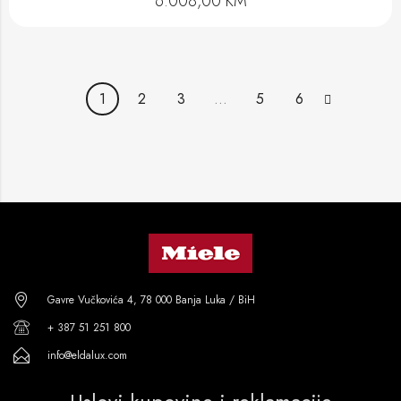
6.008,00
KM
1
2
3
…
5
6
Gavre Vučkovića 4, 78 000 Banja Luka / BiH
+ 387 51 251 800
info@eldalux.com