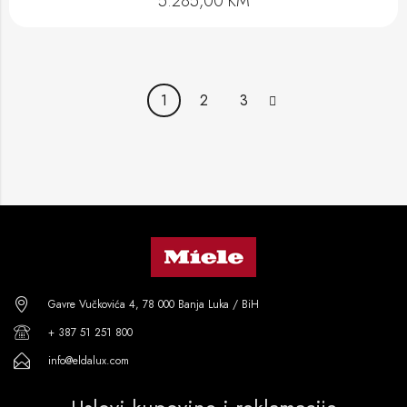
5.285,00
KM
1
2
3
Gavre Vučkovića 4, 78 000 Banja Luka / BiH
+ 387 51 251 800
info@eldalux.com