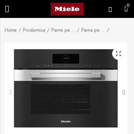
0
Home
Prodavnica
Parne pećnice i pećnice s parom
Parna pećnica s mikrovalovima