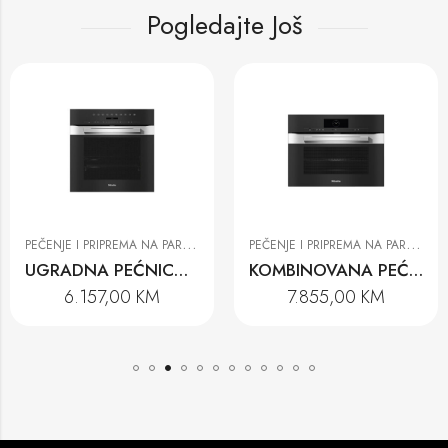
Pogledajte Još
P
EČENJE I PRIPREMA NA PARI
,
P
EČENJE I PRIPREMA NA PARI
,
ICE
PEĆNICE
PEĆN
UGRADNA PEĆNICA H 7464 BP EDST
KOMBINOVANA PEĆNICA SA MIKROVALOVIMA H 7840 BM EDST
6.157,00
KM
7.855,00
KM