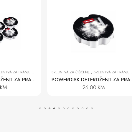
,
,
IŠĆENJE
SREDSTVA ZA PRANJE POSUĐA
DODACI
PRIBOR ZA PERILIC
POWERDISK DETERDŽENT ZA PRANJE POSUĐA 400 g
26,00
KM
804,00
KM