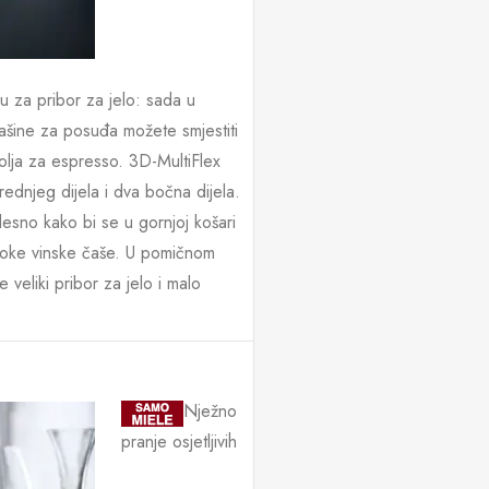
cu za pribor za jelo: sada u
mašine za posuđa možete smjestiti
olja za espresso. 3D-MultiFlex
rednjeg dijela i dva bočna dijela.
esno kako bi se u gornjoj košari
isoke vinske čaše. U pomičnom
 veliki pribor za jelo i malo
Nježno
pranje osjetljivih