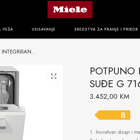
A VEŠA
USISAVANJE
SREDSTVA ZA PRANJE I PRIBOR
POTPUNO INTEGRISANA MAŠINA ZA SUĐE G 7160 SCVI AUTODOS
POTPUNO 
SUĐE G 71
3.452,00
KM
B
Inovativan dizajn i m