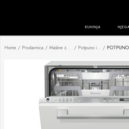
KUHINJA
NJEG
Home
Prodavnica
Mašine za suđe
Potpuno integrisane mašine za suđe