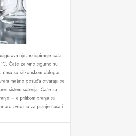
osigurava nježno ispiranje čaša.
°C. Čaše za vino sigurno su
u čaša sa silikonskom oblogom.
vrata mašine posuđa otvaraju se
pen sistem sušenja. Čaše su
ranje – a prilikom pranja su
im proizvodima za pranje čaša i