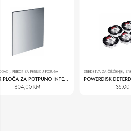
,
SREDSTVA ZA ČIŠĆENJE
SREDSTVA ZA PRANJE POSUĐA
SREDSTVA ZA Č
POWERDISK DETERDŽENT ZA PRANJE POSUĐA-SET 6 KOMADA
135,00
KM