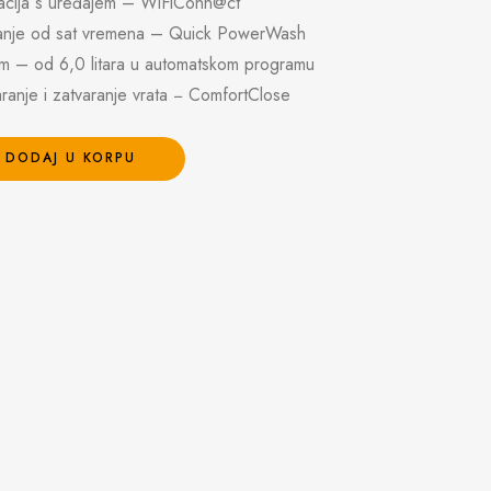
acija s uređajem – WiFiConn@ct
u manje od sat vremena – Quick PowerWash
m – od 6,0 litara u automatskom programu
anje i zatvaranje vrata − ComfortClose
DODAJ U KORPU