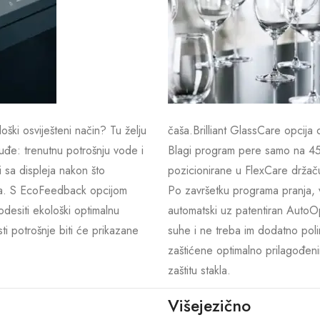
ški osviješteni način? Tu želju
čaša.Brilliant GlassCare opcija 
uđe: trenutnu potrošnju vode i
Blagi program pere samo na 45
i sa displeja nakon što
pozicionirane u FlexCare držač
ja. S EcoFeedback opcijom
Po završetku programa pranja, 
desiti ekološki optimalnu
automatski uz patentiran AutoO
sti potrošnje biti će prikazane
suhe i ne treba im dodatno poli
zaštićene optimalno prilagođen
zaštitu stakla.
Višejezično