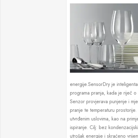
energije.SensorDry je inteligent
programa pranja, kada je riječ o s
Senzor provjerava punjenje i mje
pranje te temperaturu prostorije
utvrđenim uslovima, kao na primj
ispiranje. Cilj: bez kondenzacijsk
utrošak energije i skraćeno vrij