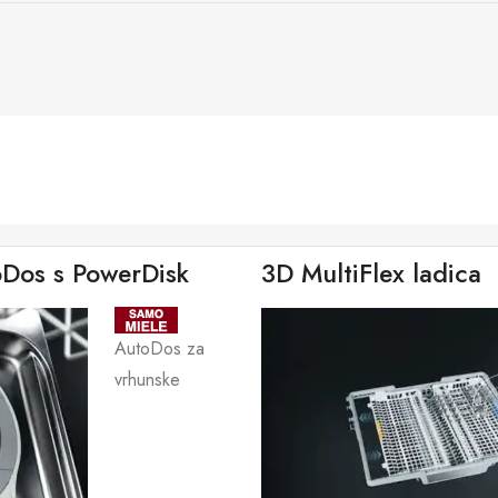
oDos s PowerDisk
3D MultiFlex ladica
AutoDos za
vrhunske