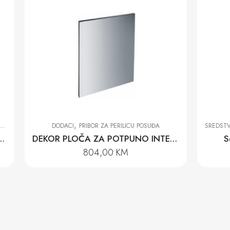
,
U POSUĐA
SREDSTVA ZA ČIŠĆENJE
SREDSTVA ZA PRANJE POSUĐA
DEKOR PLOČA ZA POTPUNO INTEGRISANE MAŠINE ZA SUĐE GFVi 701/77
So za mašinu za suđe 1,5 kg
14,00
KM