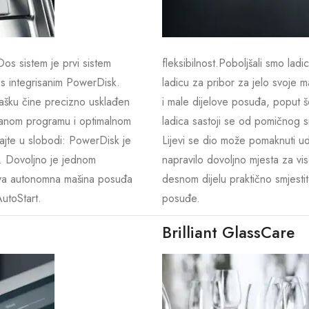
Dos sistem je prvi sistem
fleksibilnost.Poboljšali smo ladi
 s integrisanim PowerDisk.
ladicu za pribor za jelo svoje 
prašku čine precizno usklađen
i male dijelove posuđa, poput š
ranom programu i optimalnom
ladica sastoji se od pomičnog s
ajte u slobodi: PowerDisk je
Lijevi se dio može pomaknuti ud
. Dovoljno je jednom
napravilo dovoljno mjesta za v
rva autonomna mašina posuđa
desnom dijelu praktično smjestite
utoStart.
posuđe.
Brilliant GlassCare