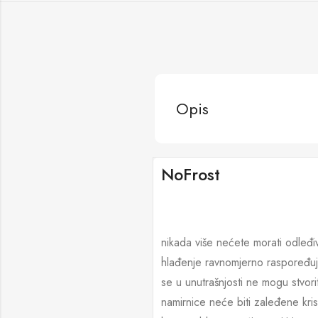
Opis
NoFrost
nikada više nećete morati odleđiv
hlađenje ravnomjerno raspoređuj
se u unutrašnjosti ne mogu stvori
namirnice neće biti zaleđene kris