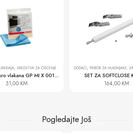
,
,
UREĐAJA
SREDSTVA ZA ČIŠĆENJE
DODACI
PRIBOR ZA HLADNJAKE, ZAMRZIVAČE I
Krpa od mikro vlakana GP MI X 0011 W
SET ZA SOFTCLOSE 
31,00
KM
164,00
KM
Pogledajte Još