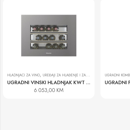
,
UGRADNI KOMBINOVANI HLADNJACI
UREĐAJI ZA HLAĐENJE I ZAMRZAVANJE
UGRADNI KOMB
UGRADNI FRIŽIDER SA ZAMRZIVAČEM KF 7731 D
3.575,00
KM