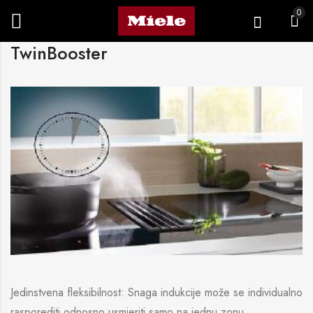
0
TwinBooster
Jedinstvena fleksibilnost: Snaga indukcije može se individualno
rasporediti odnosno usmjeriti samo na jednu zonu.