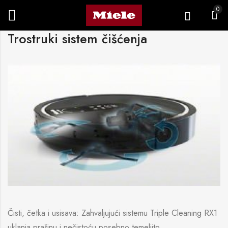
0
Trostruki sistem čišćenja
Čisti, četka i usisava: Zahvaljujući sistemu Triple Cleaning RX1
uklanja prašinu i nečistoću posebno temeljito.