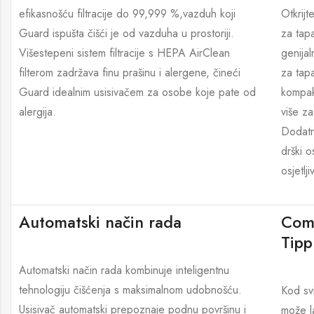
efikasnošću filtracije do 99,999 %,vazduh koji
Otkrijt
Guard ispušta čišći je od vazduha u prostoriji.
za tapa
Višestepeni sistem filtracije s HEPA AirClean
genijal
filterom zadržava finu prašinu i alergene, čineći
za tapa
Guard idealnim usisivačem za osobe koje pate od
kompak
alergija.
više z
Dodatn
drški o
osjetlj
Automatski način rada
Comf
Tipp
Automatski način rada kombinuje inteligentnu
tehnologiju čišćenja s maksimalnom udobnošću.
Kod sv
Usisivač automatski prepoznaje podnu površinu i
može l