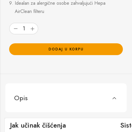
Idealan za alergične osobe zahvaljujući Hepa
AirClean filteru
DODAJ U KORPU
Opis
Jak učinak čišćenja
Sis