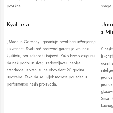
površina.
snage 
Kvaliteta
Umre
s M
„Made in Germany“ garantuje prvoklasni inženjering
i izvrsnost. Svaki naš proizvod garantuje vrhunsku
S naši
kvalitetu, pouzdanost i trajnost. Kako bismo osigurali
iskoris
da naši podni usisivači zadovoljavaju najviše
učiniti
standarde, ispitani su na ekvivalent 20 godina
intelig
upotrebe
. Tako da se uvijek možete pouzdati u
jednost
performanse naših proizvoda.
jednost
glasovn
Smart 
kućnog