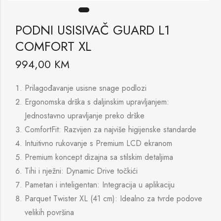
PODNI USISIVAČ GUARD L1
COMFORT XL
994,00
KM
Prilagođavanje usisne snage podlozi
Ergonomska drška s daljinskim upravljanjem:
Jednostavno upravljanje preko drške
ComfortFit: Razvijen za najviše higijenske standarde
Intuitivno rukovanje s Premium LCD ekranom
Premium koncept dizajna sa stilskim detaljima
Tihi i nježni: Dynamic Drive točkići
Pametan i inteligentan: Integracija u aplikaciju
Parquet Twister XL (41 cm): Idealno za tvrde podove
velikih površina