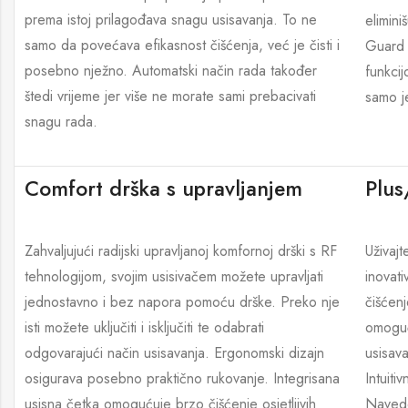
prema istoj prilagođava snagu usisavanja. To ne
elimini
samo da povećava efikasnost čišćenja, već je čisti i
Guard 
posebno nježno. Automatski način rada također
funkci
štedi vrijeme jer više ne morate sami prebacivati
samo je
snagu rada.
Comfort drška s upravljanjem
Plus
Zahvaljujući radijski upravljanoj komfornoj drški s RF
Uživajt
tehnologijom, svojim usisivačem možete upravljati
inovat
jednostavno i bez napora pomoću drške. Preko nje
čišćen
isti možete uključiti i isključiti te odabrati
omoguć
odgovarajući način usisavanja. Ergonomski dizajn
usisav
osigurava posebno praktično rukovanje. Integrisana
Intuiti
usisna četka omogućuje brzo čišćenje osjetljivih
Navede