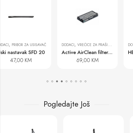
,
,
DODACI
VREĆICE ZA PRAŠINU I FILTERI
DODACI
VREĆICE ZA PRAŠINU I FILTERI
Active AirClean filter SF AA 50
HEPA AirClean filter SF HA 50
69,00
KM
110,00
KM
Pogledajte Još