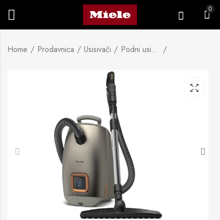
0
Home
Prodavnica
Usisivači
Podni usisivači s vrećicom