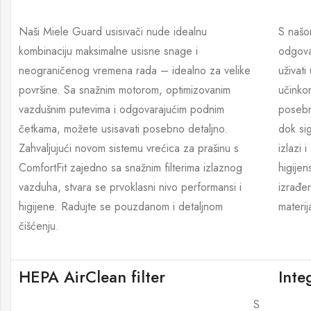
Naši Miele Guard usisivači nude idealnu
S našom
kombinaciju maksimalne usisne snage i
odgova
neograničenog vremena rada – idealno za velike
uživat
površine. Sa snažnim motorom, optimizovanim
učinko
vazdušnim putevima i odgovarajućim podnim
posebn
četkama, možete usisavati posebno detaljno.
dok si
Zahvaljujući novom sistemu vrećica za prašinu s
izlazi 
ComfortFit zajedno sa snažnim filterima izlaznog
higijen
vazduha, stvara se prvoklasni nivo performansi i
izrađe
higijene. Radujte se pouzdanom i detaljnom
materij
čišćenju.
HEPA AirClean filter
Inte
S