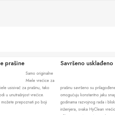
e prašine
Savršeno usklađeno
Samo originalne
Miele vrećice za
iele usisivač za prašinu, tako
prašinu savršeno su prilagođen
di u unutrašnjost vrećice.
omogućuju konstantno jaku snagu
 možete prepoznati po boji
godinama razvojnog rada i blisk
inženjera, svaka HyClean vreći