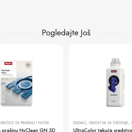
Pogledajte Još
,
,
TVA ZA ČIŠĆENJE
SREDSTVA ZA PRANJE RUBLJA
DODACI
PRIBOR ZA USI
UltraColor tekuće sredstvo za pranje veša
Miele RX BW 1 valjak sa