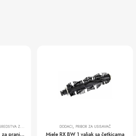
,
SAVAČ
DODACI
VREĆICE ZA PRAŠINU I FILTERI
 četkicama
Vrećice za prašinu XXL GN 3D