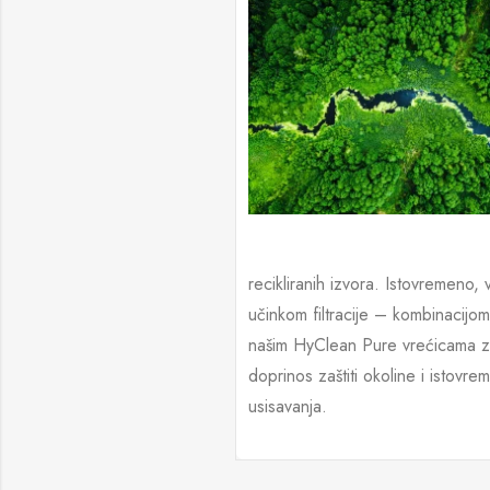
recikliranih izvora. Istovremeno, 
učinkom filtracije – kombinacijom 
našim HyClean Pure vrećicama z
doprinos zaštiti okoline i istovr
usisavanja.