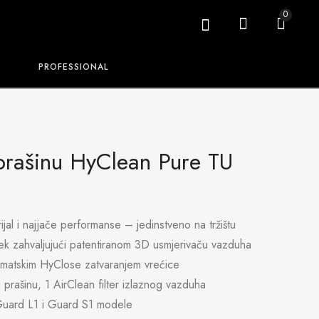
0
PROFESSIONAL
prašinu HyClean Pure TU
rijal i najjače performanse – jedinstveno na tržištu
ijek zahvaljujući patentiranom 3D usmjerivaču vazduha
utomatskim HyClose zatvaranjem vrećice
 prašinu, 1 AirClean filter izlaznog vazduha
uard L1 i Guard S1 modele