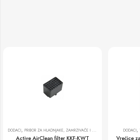
,
,
DODACI
VREĆICE ZA PRAŠINU I FILTERI
DODACI
SREDS
Vrećice za prašinu HyClean GN 3D