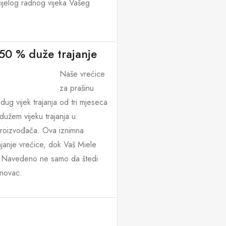
ijelog radnog vijeka Vašeg
: 50 % duže trajanje
Naše vrećice
za prašinu
ug vijek trajanja od tri mjeseca
užem vijeku trajanja u
proizvođača
. Ova iznimna
njanje vrećice, dok Vaš Miele
lje. Navedeno ne samo da štedi
 novac.