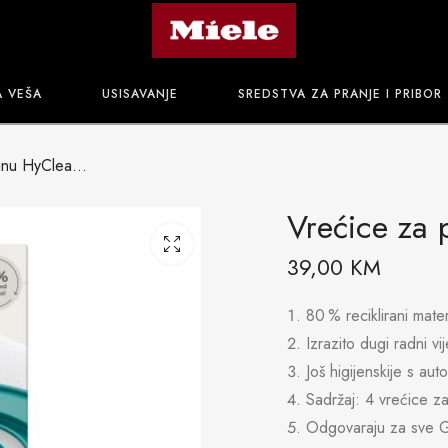
A VEŠA
USISAVANJE
SREDSTVA ZA PRANJE I PRIBOR
Vrećice za prašinu HyClean Pure TU
Vrećice za 
39,00
KM
80 % reciklirani mate
Izrazito dugi radni v
Još higijenskije s a
Sadržaj: 4 vrećice za
Odgovaraju za sve G