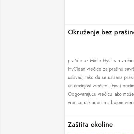
Okruženje bez prašin
prašine uz Miele HyClean vrećic
HyClean vrećice za prašinu savrš
usisvač, tako da se usisana pra
unutrašnjost vrećice. (Fina) praš
Odgovarajuću vrećicu lako može
vrećice usklađenim s bojom vreć
Zaštita okoline