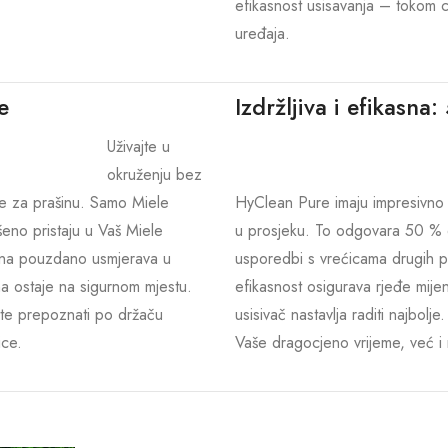
efikasnost usisavanja – tokom c
uređaja.
e
Izdržljiva i efikasna
Uživajte u
okruženju bez
e za prašinu. Samo Miele
HyClean Pure imaju impresivno d
eno pristaju u Vaš Miele
u prosjeku. To odgovara 50 % d
šina pouzdano usmjerava u
usporedbi s vrećicama drugih 
ina ostaje na sigurnom mjestu.
efikasnost osigurava rjeđe mije
te prepoznati po držaču
usisivač nastavlja raditi najbo
ice.
Vaše dragocjeno vrijeme, već i