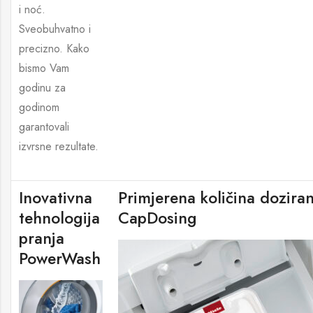
i noć.
Sveobuhvatno i
precizno. Kako
bismo Vam
godinu za
godinom
garantovali
izvrsne rezultate.
Inovativna
Primjerena količina doziran
tehnologija
CapDosing
pranja
PowerWash