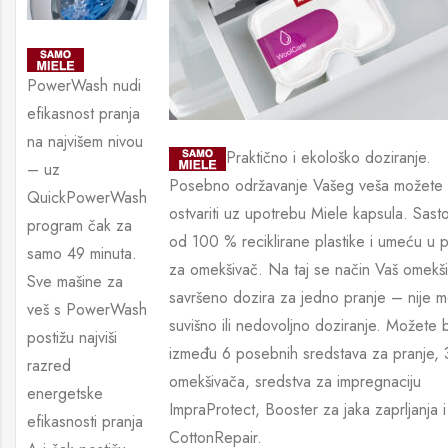
PowerWash nudi
efikasnost pranja
na najvišem nivou
Praktično i ekološko doziranje.
– uz
Posebno održavanje Vašeg veša možete
QuickPowerWash
ostvariti uz upotrebu Miele kapsula. Sast
program čak za
od 100 % reciklirane plastike i umeću u p
samo 49 minuta.
za omekšivač. Na taj se način Vaš omekš
Sve mašine za
savršeno dozira za jedno pranje – nije 
veš s PowerWash
suvišno ili nedovoljno doziranje. Možete bi
postižu najviši
između 6 posebnih sredstava za pranje, 
razred
omekšivača, sredstva za impregnaciju
energetske
ImpraProtect, Booster za jaka zaprljanja i
efikasnosti pranja
CottonRepair.