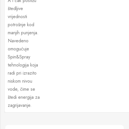
A i čak postižu
štedljive
vrijednosti
potrošnje kod
manjih punjenja.
Navedeno
omogućuje
Spin&Spray
tehnologija koja
radi pri izrazito
niskom nivou
vode, čime se
štedi energija za
zagrijavanje.