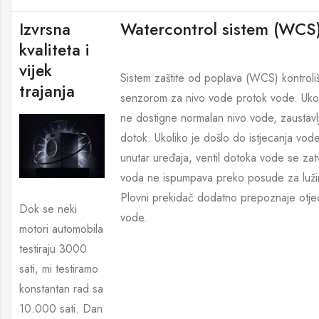
Izvrsna
Watercontrol sistem (WCS
kvaliteta i
vijek
Sistem zaštite od poplava (WCS) kontroli
trajanja
senzorom za nivo vode protok vode. Ukol
ne dostigne normalan nivo vode, zaustavl
dotok. Ukoliko je došlo do istjecanja vod
unutar uređaja, ventil dotoka vode se zatv
voda ne ispumpava preko posude za luži
Plovni prekidač dodatno prepoznaje otje
Dok se neki
vode.
motori automobila
testiraju 3000
sati, mi testiramo
konstantan rad sa
10.000 sati. Dan