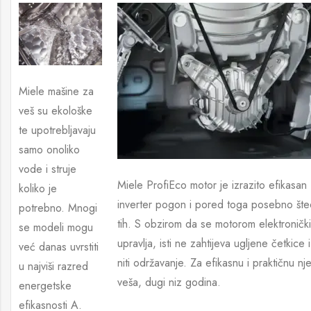
Miele mašine za
veš su ekološke
te upotrebljavaju
samo onoliko
vode i struje
Miele ProfiEco motor je izrazito efikasan
koliko je
inverter pogon i pored toga posebno štedl
potrebno. Mnogi
tih. S obzirom da se motorom elektronički
se modeli mogu
upravlja, isti ne zahtijeva ugljene četkice 
već danas uvrstiti
niti održavanje. Za efikasnu i praktičnu nj
u najviši razred
veša, dugi niz godina.
energetske
efikasnosti A.