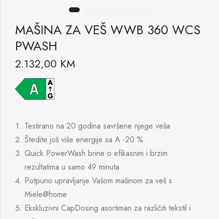
MAŠINA ZA VEŠ WWB 360 WCS
PWASH
2.132,00
KM
Testirano na 20 godina savršene njege veša
Štedite još više energije sa A -20 %
Quick PowerWash brine o efikasnim i brzim
rezultatima u samo 49 minuta
Potpuno upravljanje Vašom mašinom za veš s
Miele@home
Ekskluzivni CapDosing asortiman za različiti tekstil i