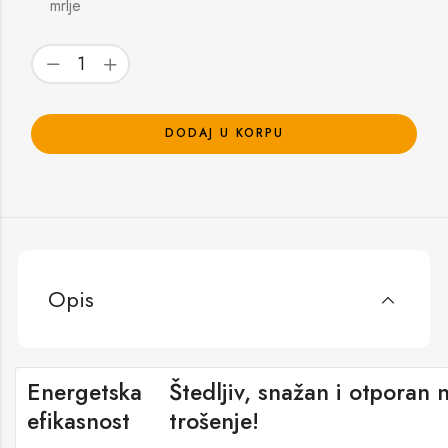
mrlje
DODAJ U KORPU
Opis
Energetska
Štedljiv, snažan i otporan 
efikasnost
trošenje!