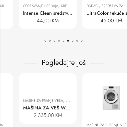
,
,
,
ODRŽAVANJE UREĐAJA
SREDSTVA ZA ČIŠĆENJE
DODACI
SREDSTVA ZA ČIŠĆENJE
Intense Clean sredstvo za čišćenje uređaja 200 gr
UltraColor tekuće sredstvo za pranje veša
44,00
KM
45,00
KM
Pogledajte Još
,
MAŠINE ZA PRANJE VEŠA
MAŠINE ZA VEŠ
MAŠINA ZA VEŠ WWD 380 WCS PWASH&STEAM
2.335,00
KM
,
AŠINE ZA VEŠ
MAŠINE ZA SUŠENJE VEŠA
MAŠIN