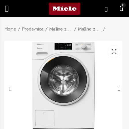
0
Home
Prodavnica
Mašine za veš
Mašine za pranje veša