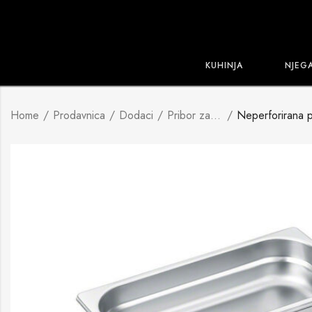
KUHINJA
NJEG
Home
Prodavnica
Dodaci
Pribor za kuhanje, pečenje i pripremu na pari