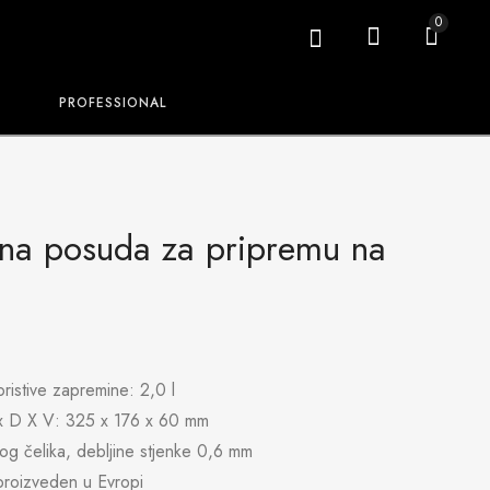
0
PROFESSIONAL
ana posuda za pripremu na
oristive zapremine: 2,0 l
 x D X V: 325 x 176 x 60 mm
og čelika, debljine stjenke 0,6 mm
 proizveden u Evropi