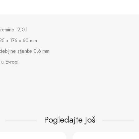
premine: 2,0 l
325 x 176 x 60 mm
 debljine stjenke 0,6 mm
 u Evropi
Pogledajte Još