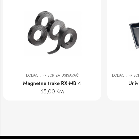
,
,
DODACI
PRIBOR ZA USISAVAČ
DODACI
PRIBOR ZA KUHANJE
Magnetne trake RX-MB 4
Univerzaln
65,00
KM
221