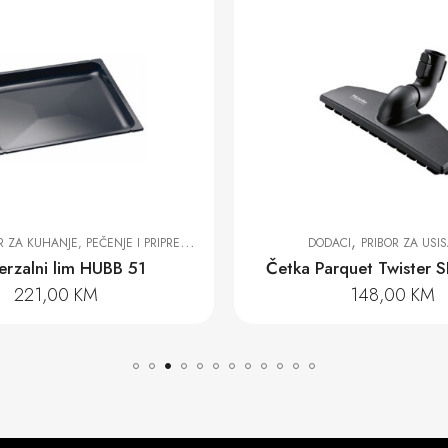
,
, PEČENJE I PRIPREMU NA PARI
DODACI
PRIBOR ZA USISAVAČ
i lim HUBB 51
Četka Parquet Twister SBB 30
,00
KM
148,00
KM