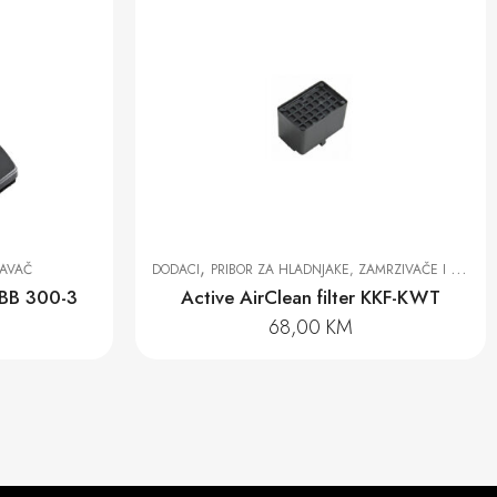
,
DODACI
PRIBOR ZA HLADNJAKE, ZAMRZIVAČE I VINSKE HLADNJAKE
DOD
0-3
Active AirClean filter KKF-KWT
68,00
KM