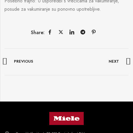
Posebno trajno: U usporedbi s vrećicama za vakumiranje,
posude za vakumiranje su ponovno upotrebljive.
Share:
PREVIOUS
NEXT