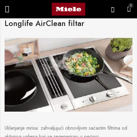
0
Longlife AirClean filtar
Uklanjanje mirisa: zahvaljujući obnovljivim saćastim filtrima od
aktivnog ugljena koji se regeneriraju u pećnici.