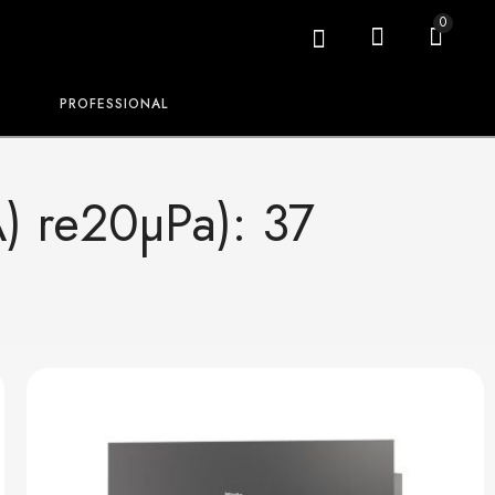
0
PROFESSIONAL
A) re20µPa): 37