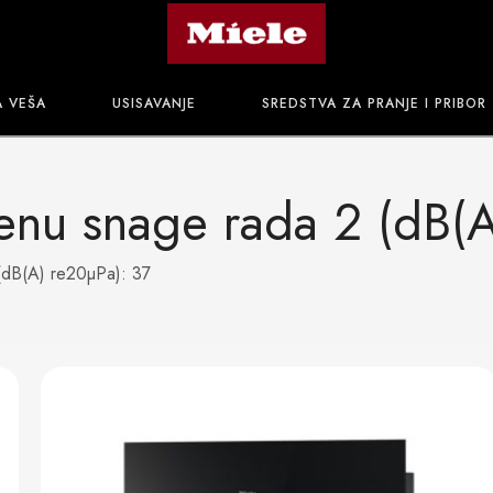
A VEŠA
USISAVANJE
SREDSTVA ZA PRANJE I PRIBOR
epenu snage rada 2 (dB(
 (dB(A) re20µPa): 37