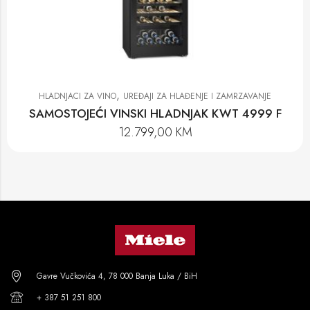
,
HLADNJACI ZA VINO
UREĐAJI ZA HLAĐENJE I ZAMRZAVANJE
SAMOSTOJEĆI VINSKI HLADNJAK KWT 4999 F
12.799,00
KM
Gavre Vučkovića 4, 78 000 Banja Luka / BiH
+ 387 51 251 800