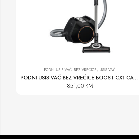
,
PODNI USISIVAČI BEZ VREĆICE
USISIVAČI
PODNI USISIVAČ BEZ VREĆICE BOOST CX1 CAT&DOG POWERLINE-SNCF0
851,00
KM