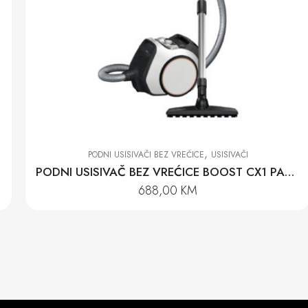
,
PODNI USISIVAČI BEZ VREĆICE
USISIVAČI
PODNI USISIVAČ BEZ VREĆICE BOOST CX1 PARQUET POWERLINE-SNCF0
688,00
KM