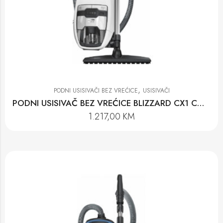
,
PODNI USISIVAČI BEZ VREĆICE
USISIVAČI
PODNI USISIVAČ BEZ VREĆICE BLIZZARD CX1 COMFORT XL POWERLINE-SKMF5
1.217,00
KM