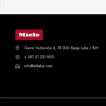
Gavre Vučkovića 4, 78 000 Banja Luka / BiH
+ 387 51 251 800
info@eldalux.com