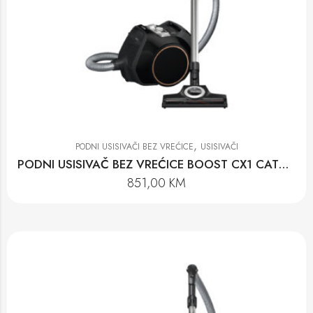
,
PODNI USISIVAČI BEZ VREĆICE
USISIVAČI
PODNI USISIVAČ BEZ VREĆICE BOOST CX1 CAT&DOG POWERLINE-SNCF0
851,00
KM