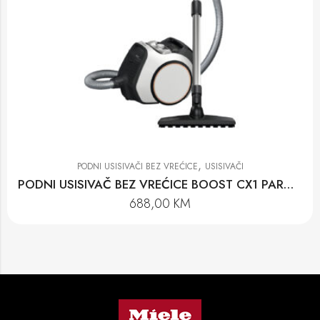
,
PODNI USISIVAČI BEZ VREĆICE
USISIVAČI
PODNI USISIVAČ BEZ VREĆICE BOOST CX1 PARQUET POWERLINE-SNCF0
688,00
KM