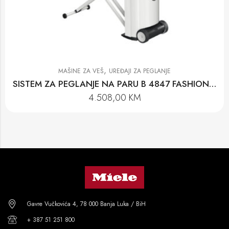
,
MAŠINE ZA VEŠ
UREĐAJI ZA PEGLANJE
SISTEM ZA PEGLANJE NA PARU B 4847 FASHIONMASTER
4.508,00
KM
Gavre Vučkovića 4, 78 000 Banja Luka / BiH
+ 387 51 251 800