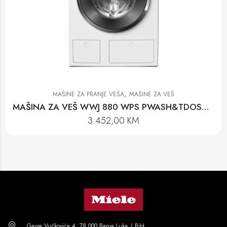
,
MAŠINE ZA PRANJE VEŠA
MAŠINE ZA VEŠ
MAŠINA ZA VEŠ WWJ 880 WPS PWASH&TDOS&STEAM
3.452,00
KM
Gavre Vučkovića 4, 78 000 Banja Luka / BiH