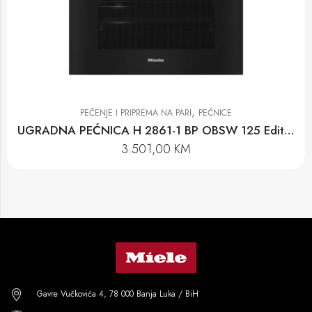
,
PEČENJE I PRIPREMA NA PARI
PEĆNICE
UGRADNA PEĆNICA H 2861-1 BP OBSW 125 Edition
3.501,00
KM
Gavre Vučkovića 4, 78 000 Banja Luka / BiH