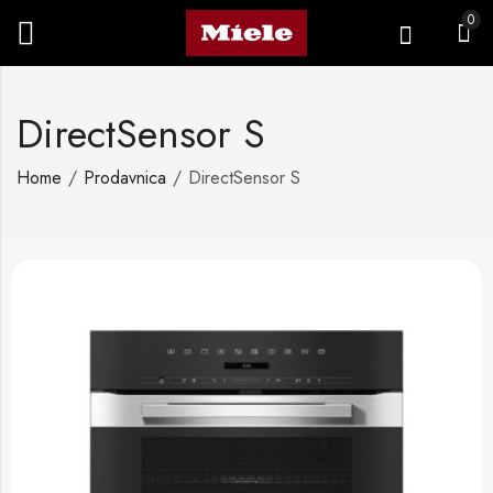
0
DirectSensor S
Home
Prodavnica
DirectSensor S