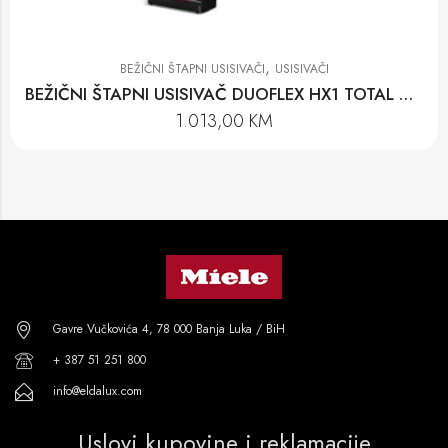
,
BEŽIČNI ŠTAPNI USISIVAČI
USISIVAČI
BEŽIČNI ŠTAPNI USISIVAČ DUOFLEX HX1 TOTAL CARE
1.013,00
KM
Gavre Vučkovića 4, 78 000 Banja Luka / BiH
+ 387 51 251 800
info@eldalux.com
Uslovi kupovine i reklamacije