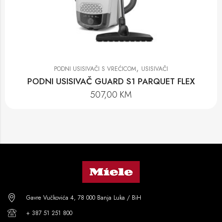
,
PODNI USISIVAČI S VREĆICOM
USISIVAČI
PODNI USISIVAČ GUARD S1 PARQUET FLEX
507,00
KM
Gavre Vučkovića 4, 78 000 Banja Luka / BiH
+ 387 51 251 800