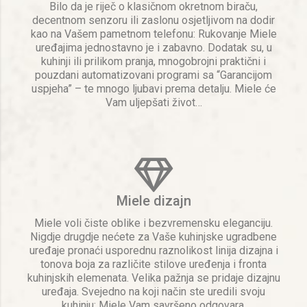
Bilo da je riječ o klasičnom okretnom biraču,
decentnom senzoru ili zaslonu osjetljivom na dodir
kao na Vašem pametnom telefonu: Rukovanje Miele
uređajima jednostavno je i zabavno. Dodatak su, u
kuhinji ili prilikom pranja, mnogobrojni praktični i
pouzdani automatizovani programi sa “Garancijom
uspjeha” – te mnogo ljubavi prema detalju. Miele će
Vam uljepšati život…
Miele dizajn
Miele voli čiste oblike i bezvremensku eleganciju.
Nigdje drugdje nećete za Vaše kuhinjske ugradbene
uređaje pronaći usporednu raznolikost linija dizajna i
tonova boja za različite stilove uređenja i fronta
kuhinjskih elemenata. Velika pažnja se pridaje dizajnu
uređaja. Svejedno na koji način ste uredili svoju
kuhinju: Miele Vam savršeno odgovara.