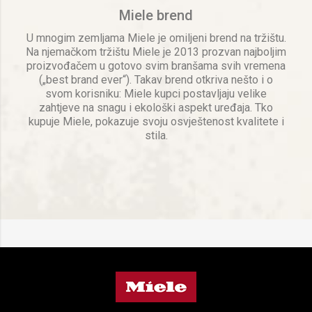
Miele brend
U mnogim zemljama Miele je omiljeni brend na tržištu.
Na njemačkom tržištu Miele je 2013 prozvan najboljim
proizvođačem u gotovo svim branšama svih vremena
(„best brand ever“). Takav brend otkriva nešto i o
svom korisniku: Miele kupci postavljaju velike
zahtjeve na snagu i ekološki aspekt uređaja. Tko
kupuje Miele, pokazuje svoju osvještenost kvalitete i
stila.