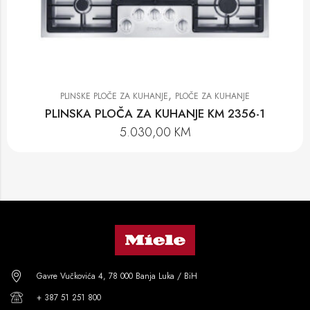
,
PLINSKE PLOČE ZA KUHANJE
PLOČE ZA KUHANJE
PLINSKA PLOČA ZA KUHANJE KM 2356-1
5.030,00
KM
Gavre Vučkovića 4, 78 000 Banja Luka / BiH
+ 387 51 251 800